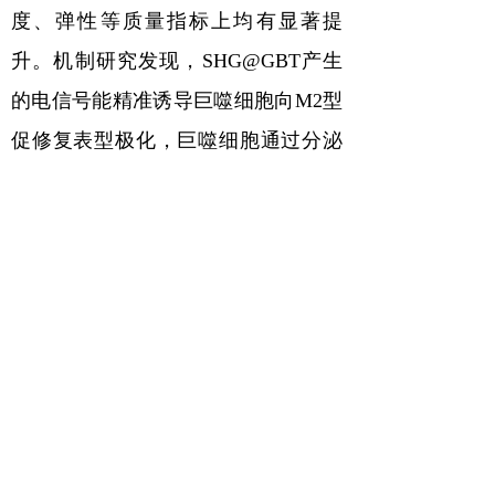
度、弹性等质量指标上均有显著提
升。机制研究发现，
SHG@GBT
产生
的电信号能精准诱导巨噬细胞向
M2
型
促修复表型极化，巨噬细胞通过分泌
抗炎因子和血管内皮生长因子
（
VEGF
），加速组织再生进程，重塑
健康的组织微结构。
期刊页码：
Adv. Funct. Mater.
2025, 2424713
原文链接：
https://doi.org/10.1002/adfm.202424713