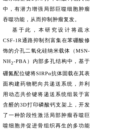
中，有潜力增强局部巨噬细胞肿瘤
吞噬功能，从而抑制肿瘤复发。
基于此，本研究设计将疏水
CSF-1R
通路抑制剂富集在苯硼酸修
饰的介孔二氧化硅纳米载体
（MSN-
NH
-PBA）
内部多孔结构中，基于
2
硼氮配位键将
SIRPα
抗体固载在其表
面构建药物靶向共递送系统，并利
用动态共价键将递送系统组装于富
含醛的
3D
打印磷酸钙支架上，开发
了一种阶段性激活局部肿瘤吞噬巨
噬细胞并促进骨组织再生的多功能