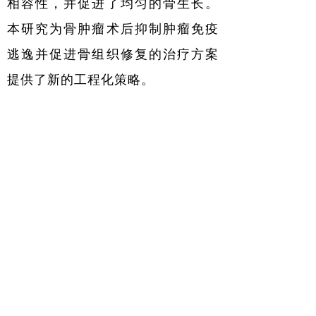
相容性，并促进了均匀的骨生长。
本研究为骨肿瘤术后抑制肿瘤免疫
逃逸并促进骨组织修复的治疗方案
提供了新的工程化策略。
期刊页码：
Biomaterials.
2026,
324:123495
原文链接
：
https://doi.org/10.1016/j.biomaterials.2025.123495
上一篇：
赵鼎同学等开发“细胞减震器”水凝胶微球延缓骨关节炎进