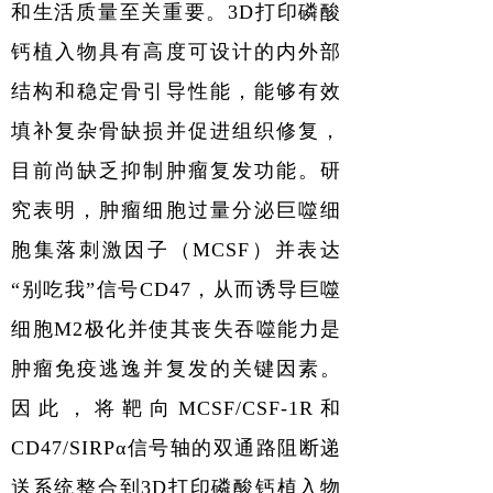
和生活质量至关重要。
3D
打印磷酸
钙植入物具有高度可设计的内外部
结构和稳定骨引导性能，能够有效
填补复杂骨缺损并促进组织修复，
目前尚缺乏抑制肿瘤复发功能。研
究表明，肿瘤细胞过量分泌巨噬细
胞集落刺激因子
（MCSF）
并表达
“别吃我”信号
CD47
，从而诱导巨噬
细胞M2极化并使其丧失吞噬能力是
肿瘤免疫逃逸并复发的关键因素。
因此，将靶向
MCSF/CSF-1R
和
CD47/SIRPα
信号轴的双通路阻断递
送系统整合到
3D
打印磷酸钙植入物