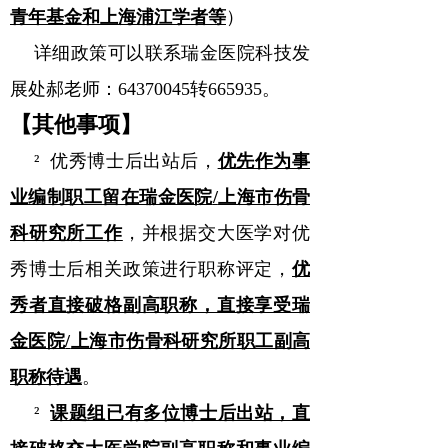
青年基金和上海浦江学者等
）
详细政策可以联系瑞金医院科技发
展处郝老师：
64370045
转
665935
。
【其他事项】
²
优秀博士后出站后，
优先作为事
业编制职工留在瑞金医院
/
上海市伤骨
科研究所工作
，并根据交大医学对优
秀博士后相关政策进行职称评定，
优
秀者直接破格副高职称，直接享受瑞
金医院
/
上海市伤骨科研究所职工副高
职称待遇
。
²
课题组已有多位博士后出站，直